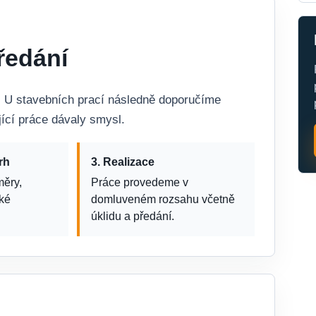
ředání
itu. U stavebních prací následně doporučíme
jící práce dávaly smysl.
rh
3. Realizace
měry,
Práce provedeme v
cké
domluveném rozsahu včetně
úklidu a předání.