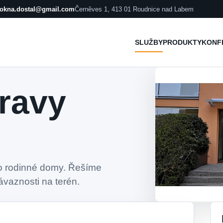
okna.dostal@gmail.com
Černěves 1, 413 01 Roudnice nad Labem
SLUŽBY
PRODUKTY
KONF
ravy
ro rodinné domy. Řešíme
ávaznosti na terén.