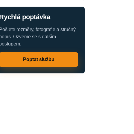
Rychlá poptávka
Pošlete rozměry, fotografie a stručný
popis. Ozveme se s dalším
postupem.
Poptat službu