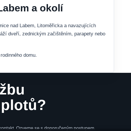
Labem a okolí
nice nad Labem, Litoměřicka a navazujících
ží dveří, zednickým začištěním, parapety nebo
í rodinného domu.
užbu
 plotů?
 a kontakt. Ozveme se s doporučeným postupem.