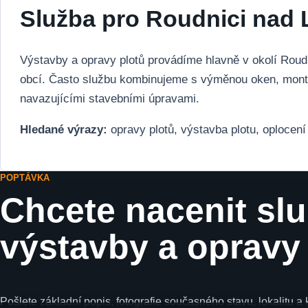
Služba pro Roudnici nad 
Výstavby a opravy plotů provádíme hlavně v okolí Roud
obcí. Často službu kombinujeme s výměnou oken, montá
navazujícími stavebními úpravami.
Hledané výrazy:
opravy plotů, výstavba plotu, oplocen
POPTÁVKA
Chcete nacenit sl
výstavby a opravy
Pošlete základní popis, fotografie současného stavu, lokalitu