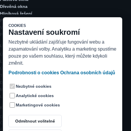
Dřevěná okna
Hliníková řešení
Posuvné dveře
COOKIES
Vchodové dveře
Nastavení soukromí
Parapety a stínění
Nezbytné ukládání zajišťuje fungování webu a
LOKALITY
zapamatování volby. Analytiku a marketing spustíme
Ústecký kraj
pouze po vašem souhlasu, který můžete kdykoli
Litoměřicko
změnit.
Ústí nad Labem
Podrobnosti o cookies
Ochrana osobních údajů
Teplice
Děčín
Nezbytné cookies
Most a Chomutov
Analytické cookies
Louny a Žatec
Marketingové cookies
KONTAKT
DK instal s.r.o.
Odmítnout volitelné
Černěves 1
413 01 Roudnice nad Labem