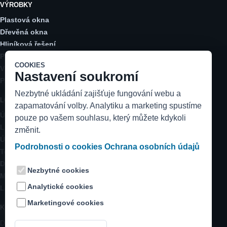
VÝROBKY
Plastová okna
Dřevěná okna
Hliníková řešení
Posuvné dveře
COOKIES
Vchodové dveře
Nastavení soukromí
Parapety a stínění
Nezbytné ukládání zajišťuje fungování webu a
LOKALITY
zapamatování volby. Analytiku a marketing spustíme
Ústecký kraj
pouze po vašem souhlasu, který můžete kdykoli
Litoměřicko
změnit.
Ústí nad Labem
Podrobnosti o cookies
Ochrana osobních údajů
Teplice
Děčín
Nezbytné cookies
Most a Chomutov
Analytické cookies
Louny a Žatec
Marketingové cookies
KONTAKT
DK instal s.r.o.