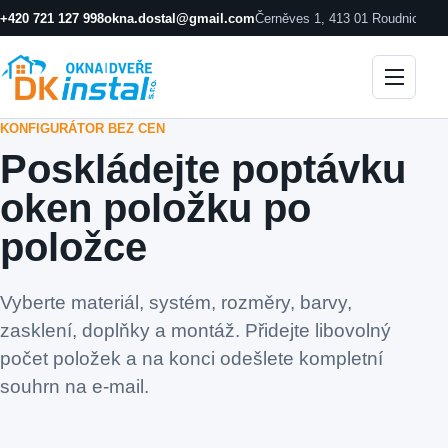
+420 721 127 998
okna.dostal@gmail.com
Černěves 1, 413 01 Roudnice n
KONFIGURÁTOR BEZ CEN
Poskládejte poptávku
oken položku po
položce
Vyberte materiál, systém, rozměry, barvy,
zasklení, doplňky a montáž. Přidejte libovolný
počet položek a na konci odešlete kompletní
souhrn na e-mail.