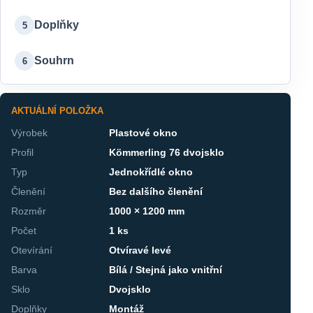
Doplňky
5
Souhrn
6
AKTUÁLNÍ POLOŽKA
Výrobek
Plastové okno
Profil
Kömmerling 76 dvojsklo
Typ
Jednokřídlé okno
Členění
Bez dalšího členění
Rozměr
1000 × 1200 mm
Počet
1 ks
Otevírání
Otvíravé levé
Barva
Bílá / Stejná jako vnitřní
Sklo
Dvojsklo
Doplňky
Montáž