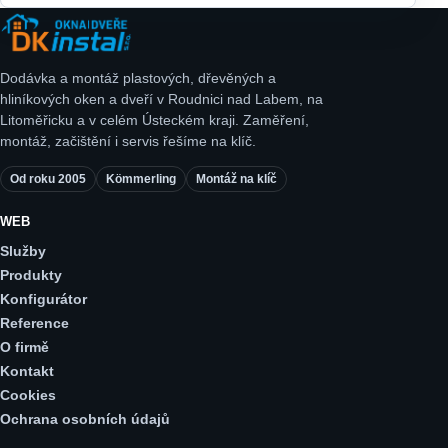
Dodávka a montáž plastových, dřevěných a
hliníkových oken a dveří v Roudnici nad Labem, na
Litoměřicku a v celém Ústeckém kraji. Zaměření,
montáž, začištění i servis řešíme na klíč.
Od roku 2005
Kömmerling
Montáž na klíč
WEB
Služby
Produkty
Konfigurátor
Reference
O firmě
Kontakt
Cookies
Ochrana osobních údajů