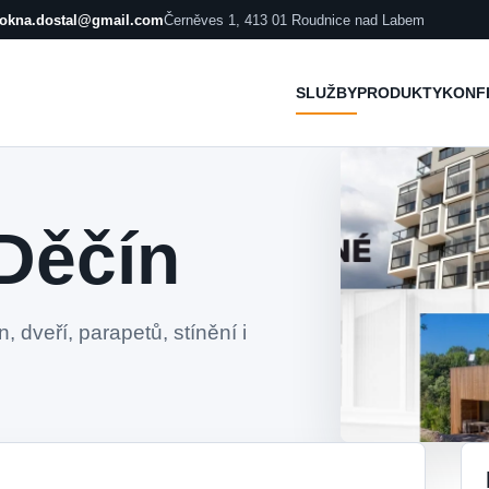
okna.dostal@gmail.com
Černěves 1, 413 01 Roudnice nad Labem
SLUŽBY
PRODUKTY
KONF
Děčín
 dveří, parapetů, stínění i