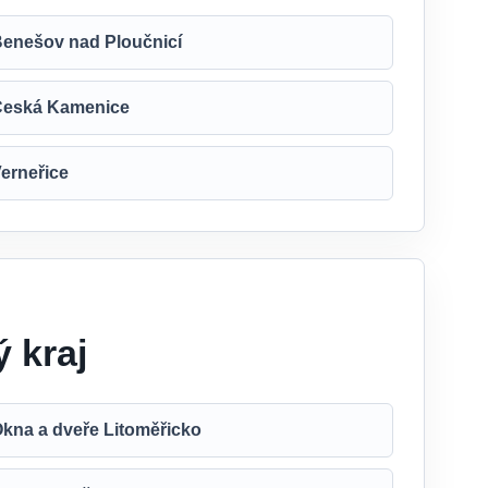
enešov nad Ploučnicí
Česká Kamenice
erneřice
 kraj
kna a dveře Litoměřicko