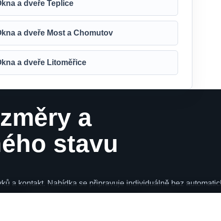
kna a dveře Teplice
kna a dveře Most a Chomutov
kna a dveře Litoměřice
ozměry a
ného stavu
rvků a kontakt. Nabídka se připravuje individuálně bez automati
VÝROBKY
LOKALITY
Plastová okna
Ústecký kraj