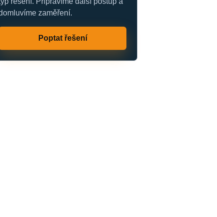
typ řešení. Připravíme další postup a
domluvíme zaměření.
Poptat řešení