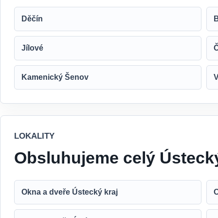
Děčín
B
Jílové
Kamenický Šenov
V
LOKALITY
Obsluhujeme celý Ústecký
Okna a dveře Ústecký kraj
O