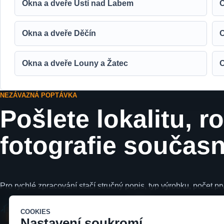
Okna a dveře Ústí nad Labem
O
Okna a dveře Děčín
O
Okna a dveře Louny a Žatec
O
NEZÁVAZNÁ POPTÁVKA
Pošlete lokalitu, r
fotografie součas
Pro rychlé zpracování stačí stručný popis, typ výrobku, počet p
WEB
COOKIES
Služby
Nastavení soukromí