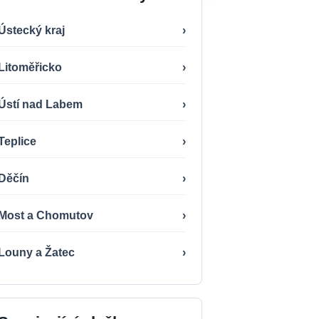
Ústecký kraj
›
Litoměřicko
›
Ústí nad Labem
›
Teplice
›
Děčín
›
Most a Chomutov
›
Louny a Žatec
›