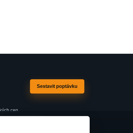
Sestavit poptávku
ckých cen.
KONTAKT
DK instal s.r.o.