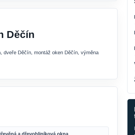
n Děčín
ín, dveře Děčín, montáž oken Děčín, výměna
řevěná a dřevohliníková okna