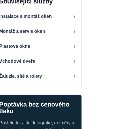
Související služby
Instalace a montáž oken
›
Montáž a servis oken
›
Plastová okna
›
Vchodové dveře
›
Žaluzie, sítě a rolety
›
Poptávka bez cenového
tlaku
Pošlete lokalitu, fotografie, rozměry a