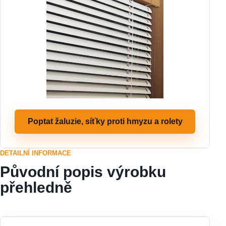
Poptat žaluzie, síťky proti hmyzu a rolety
DETAILNÍ INFORMACE
Původní popis výrobku
přehledně