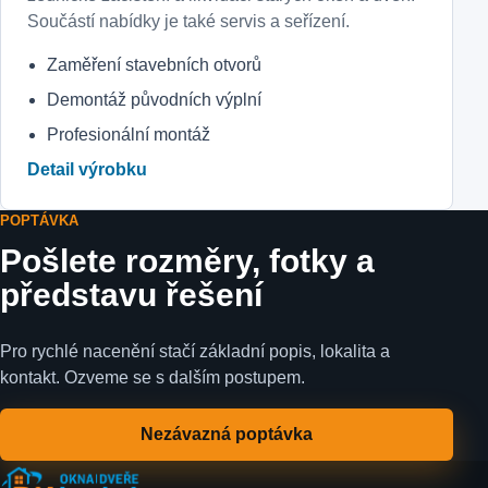
Součástí nabídky je také servis a seřízení.
Zaměření stavebních otvorů
Demontáž původních výplní
Profesionální montáž
Detail výrobku
POPTÁVKA
Pošlete rozměry, fotky a
představu řešení
Pro rychlé nacenění stačí základní popis, lokalita a
kontakt. Ozveme se s dalším postupem.
Nezávazná poptávka