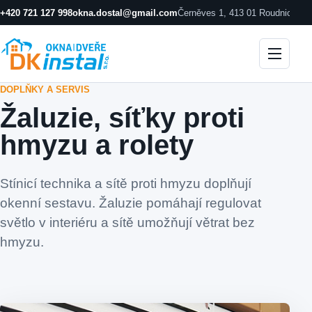
+420 721 127 998
okna.dostal@gmail.com
Černěves 1, 413 01 Roudnice n
DOPLŇKY A SERVIS
Žaluzie, síťky proti
hmyzu a rolety
Stínicí technika a sítě proti hmyzu doplňují
okenní sestavu. Žaluzie pomáhají regulovat
světlo v interiéru a sítě umožňují větrat bez
hmyzu.