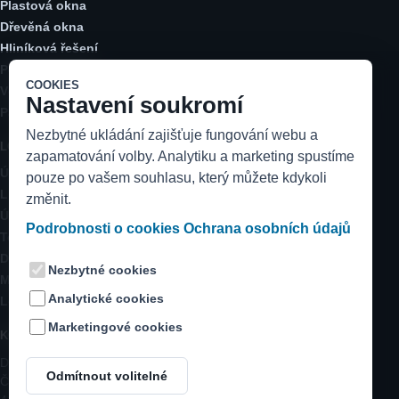
Plastová okna
Dřevěná okna
Hliníková řešení
Posuvné dveře
COOKIES
Vchodové dveře
Nastavení soukromí
Parapety a stínění
Nezbytné ukládání zajišťuje fungování webu a
LOKALITY
zapamatování volby. Analytiku a marketing spustíme
Ústecký kraj
pouze po vašem souhlasu, který můžete kdykoli
Litoměřicko
změnit.
Ústí nad Labem
Podrobnosti o cookies
Ochrana osobních údajů
Teplice
Děčín
Nezbytné cookies
Most a Chomutov
Analytické cookies
Louny a Žatec
Marketingové cookies
KONTAKT
DK instal s.r.o.
Odmítnout volitelné
Černěves 1