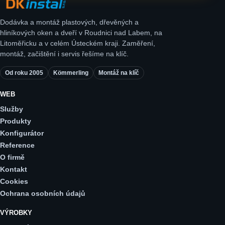
Dodávka a montáž plastových, dřevěných a
hliníkových oken a dveří v Roudnici nad Labem, na
Litoměřicku a v celém Ústeckém kraji. Zaměření,
montáž, začištění i servis řešíme na klíč.
Od roku 2005
Kömmerling
Montáž na klíč
WEB
Služby
Produkty
Konfigurátor
Reference
O firmě
Kontakt
Cookies
Ochrana osobních údajů
VÝROBKY