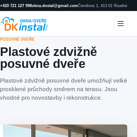
+420 721 127 998
okna.dostal@gmail.com
Černěves 1, 413 01 Roudnice n
POSUVNÉ DVEŘE
Plastové zdvižně
posuvné dveře
Plastové zdvižně posuvné dveře umožňují velké
prosklené průchody směrem na terasu. Jsou
vhodné pro novostavby i rekonstrukce.