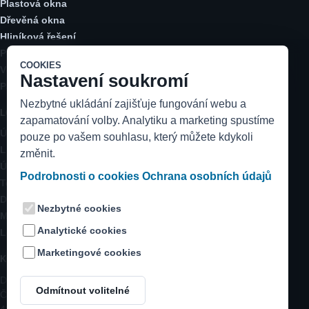
Plastová okna
Dřevěná okna
Hliníková řešení
Posuvné dveře
COOKIES
Vchodové dveře
Nastavení soukromí
Parapety a stínění
Nezbytné ukládání zajišťuje fungování webu a
LOKALITY
zapamatování volby. Analytiku a marketing spustíme
Ústecký kraj
pouze po vašem souhlasu, který můžete kdykoli
Litoměřicko
změnit.
Ústí nad Labem
Podrobnosti o cookies
Ochrana osobních údajů
Teplice
Děčín
Nezbytné cookies
Most a Chomutov
Analytické cookies
Louny a Žatec
Marketingové cookies
KONTAKT
DK instal s.r.o.
Odmítnout volitelné
Černěves 1